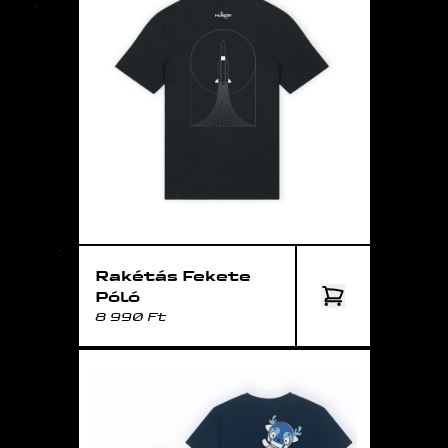
Rakétás Fekete
Póló
8 990 Ft