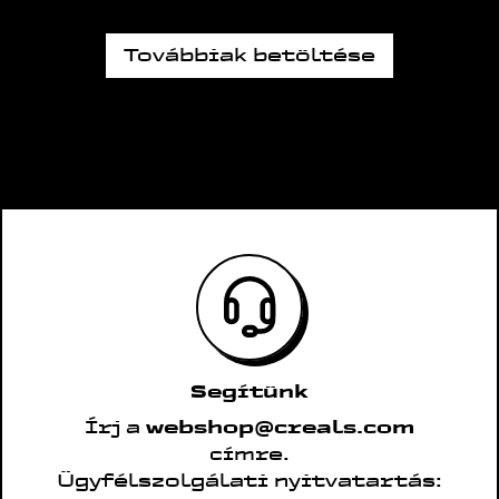
Továbbiak betöltése
Segítünk
Írj a
webshop@creals.com
címre.
Ügyfélszolgálati nyitvatartás: