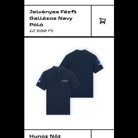
Jelvényes Férfi
Galléros Navy
Póló
12 990 Ft
Hunor Női