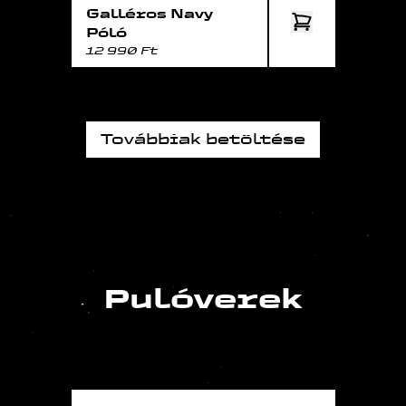
Galléros Navy
Póló
12 990 Ft
Továbbiak betöltése
Pulóverek