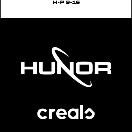
H-P 9-16