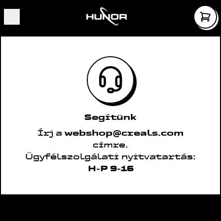
Segítünk
Írj a
webshop@creals.com
címre.
Ügyfélszolgálati nyitvatartás:
H-P 9-16